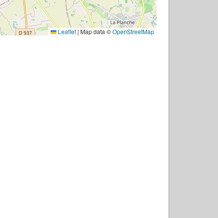
Leaflet
|
Map data ©
OpenStreetMap