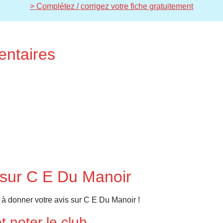
> Complétez / corrigez votre fiche gratuitement
entaires
 sur C E Du Manoir
à donner votre avis sur C E Du Manoir !
 noter le club