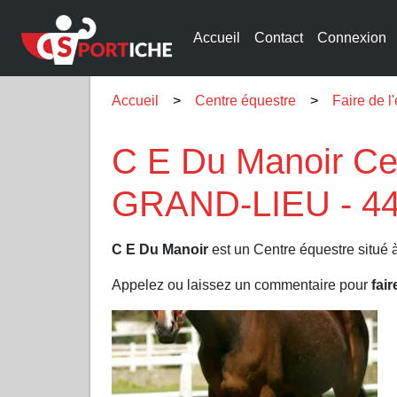
Accueil
Contact
Connexion
Accueil
Centre équestre
Faire de 
C E Du Manoir Ce
GRAND-LIEU - 4
C E Du Manoir
est un Centre équestre situé 
Appelez ou laissez un commentaire pour
fair