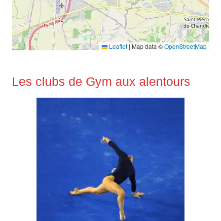
Leaflet
|
Map data ©
OpenStreetMap
Les clubs de Gym aux alentours