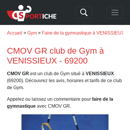
Accueil
Gym
Faire de la gymnastique à VENISSIEUX
CMOV GR club de Gym à
VENISSIEUX - 69200
CMOV GR
est un club de Gym situé à
VENISSIEUX
(69200). Découvrez les avis, horaires et tarifs de ce club
de Gym.
Appelez ou laissez un commentaire pour
faire de la
gymnastique
avec CMOV GR.