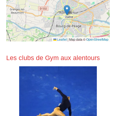
Leaflet
|
Map data ©
OpenStreetMap
Les clubs de Gym aux alentours