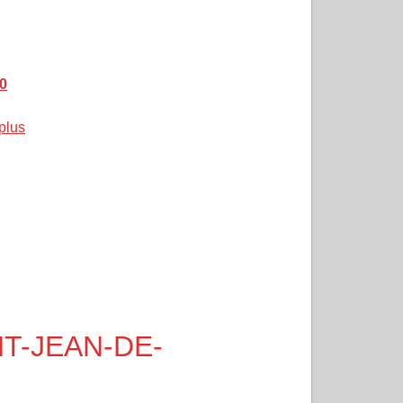
0
 plus
INT-JEAN-DE-