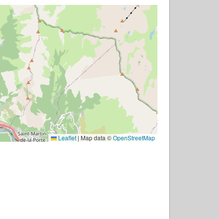
Leaflet
|
Map data ©
OpenStreetMap