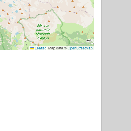
Leaflet
|
Map data ©
OpenStreetMap