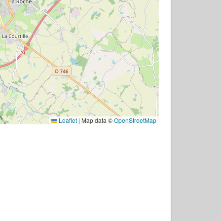
Leaflet
|
Map data ©
OpenStreetMap