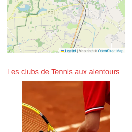
Leaflet
|
Map data ©
OpenStreetMap
Les clubs de Tennis aux alentours