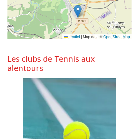
Leaflet
|
Map data ©
OpenStreetMap
Les clubs de Tennis aux
alentours