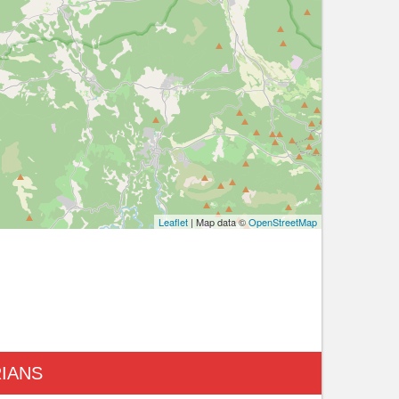
Leaflet
| Map data ©
OpenStreetMap
RIANS