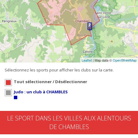
Leaflet
| Map data ©
OpenStreetMap
Sélectionnez les sports pour afficher les clubs sur la carte.
Tout sélectionner / Désélectionner
Judo : un club à CHAMBLES
LE SPORT DANS LES VILLES AUX ALENTOURS
DE CHAMBLES