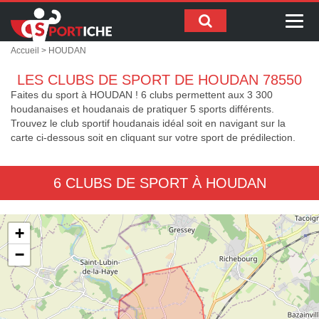
Me
Accueil
> HOUDAN
LES CLUBS DE SPORT DE HOUDAN 78550
Faites du sport à HOUDAN ! 6 clubs permettent aux 3 300
houdanaises et houdanais de pratiquer 5 sports différents.
Trouvez le club sportif houdanais idéal soit en navigant sur la
carte ci-dessous soit en cliquant sur votre sport de prédilection.
6 CLUBS DE SPORT À HOUDAN
+
−