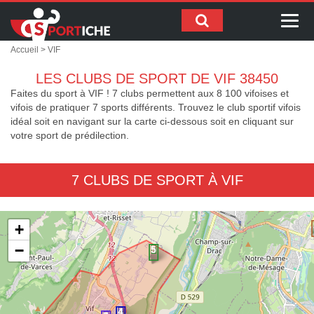
Me
Accueil
> VIF
LES CLUBS DE SPORT DE VIF 38450
Faites du sport à VIF ! 7 clubs permettent aux 8 100 vifoises et
vifois de pratiquer 7 sports différents. Trouvez le club sportif vifois
idéal soit en navigant sur la carte ci-dessous soit en cliquant sur
votre sport de prédilection.
7 CLUBS DE SPORT À VIF
+
−