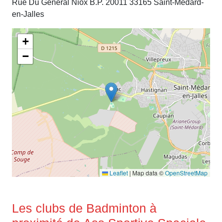
Rue Du Général Niox B.P. 20011 33165 Saint-Médard-
en-Jalles
+
−
Leaflet
|
Map data ©
OpenStreetMap
Les clubs de Badminton à