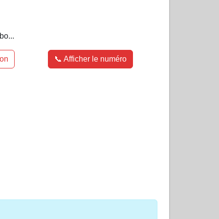
bo...
ion
📞 Afficher le numéro