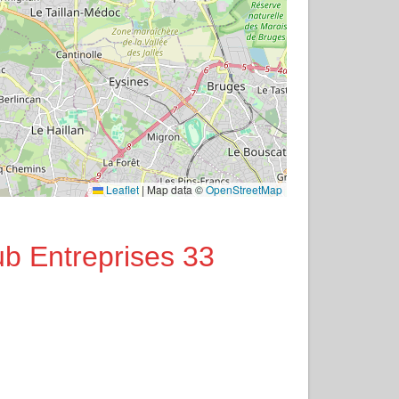
Leaflet
|
Map data ©
OpenStreetMap
b Entreprises 33