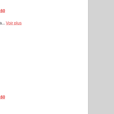
160
a...
Voir plus
160