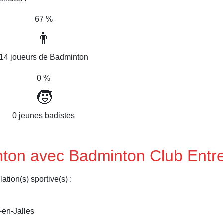
67 %
👨
14 joueurs de Badminton
0 %
🧒
0 jeunes badistes
nton avec Badminton Club Entr
ation(s) sportive(s) :
-en-Jalles