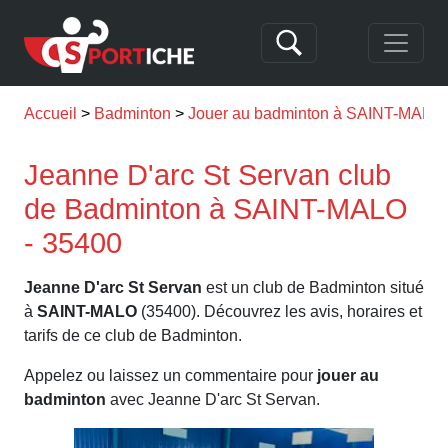
Accueil
Badminton
Jouer au badminton à SAINT-MALO
Jeanne D'arc St Servan club
de Badminton à SAINT-MALO
- 35400
Jeanne D'arc St Servan
est un club de Badminton situé
à
SAINT-MALO
(35400). Découvrez les avis, horaires et
tarifs de ce club de Badminton.
Appelez ou laissez un commentaire pour
jouer au
badminton
avec Jeanne D'arc St Servan.