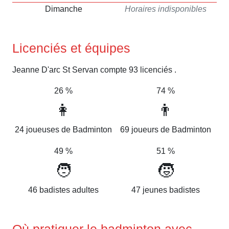
Dimanche
Horaires indisponibles
Licenciés et équipes
Jeanne D'arc St Servan compte 93 licenciés .
26 %
74 %
👩
👨
24 joueuses de Badminton
69 joueurs de Badminton
49 %
51 %
🧑
🧒
46 badistes adultes
47 jeunes badistes
Où pratiquer le badminton avec