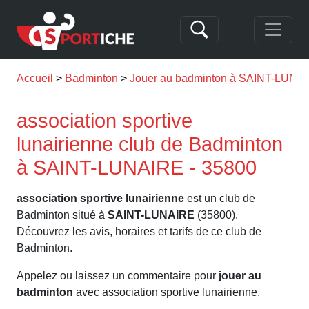
Accueil
Badminton
Jouer au badminton à SAINT-LUNA
association sportive
lunairienne club de Badminton
à SAINT-LUNAIRE - 35800
association sportive lunairienne
est un club de
Badminton situé à
SAINT-LUNAIRE
(35800).
Découvrez les avis, horaires et tarifs de ce club de
Badminton.
Appelez ou laissez un commentaire pour
jouer au
badminton
avec association sportive lunairienne.