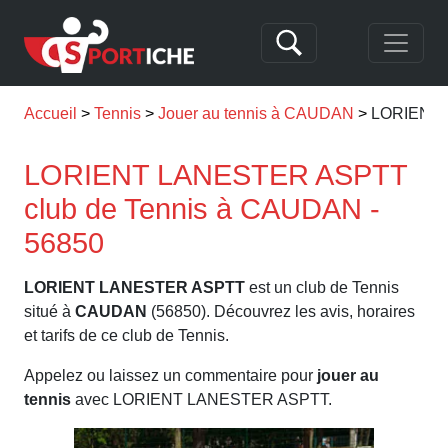
Accueil
Tennis
Jouer au tennis à CAUDAN
LORIENT
LORIENT LANESTER ASPTT
club de Tennis à CAUDAN -
56850
LORIENT LANESTER ASPTT
est un club de Tennis
situé à
CAUDAN
(56850). Découvrez les avis, horaires
et tarifs de ce club de Tennis.
Appelez ou laissez un commentaire pour
jouer au
tennis
avec LORIENT LANESTER ASPTT.