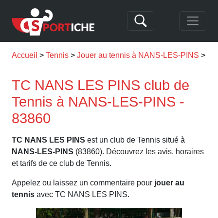
Accueil
Tennis
Jouer au tennis à NANS-LES-PINS
TC
TC NANS LES PINS club de
Tennis à NANS-LES-PINS -
83860
TC NANS LES PINS
est un club de Tennis situé à
NANS-LES-PINS
(83860). Découvrez les avis, horaires
et tarifs de ce club de Tennis.
Appelez ou laissez un commentaire pour
jouer au
tennis
avec TC NANS LES PINS.