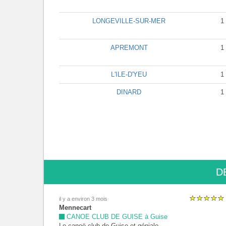
LONGEVILLE-SUR-MER
1
APREMONT
1
L'ILE-D'YEU
1
DINARD
1
D
il y a environ 3 mois
Mennecart
CANOE CLUB DE GUISE à Guise
Le canoë club de Guise et géniale