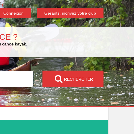
Connexion
Gérants, incrivez votre club
CE ?
du canoë kayak.
RECHERCHER