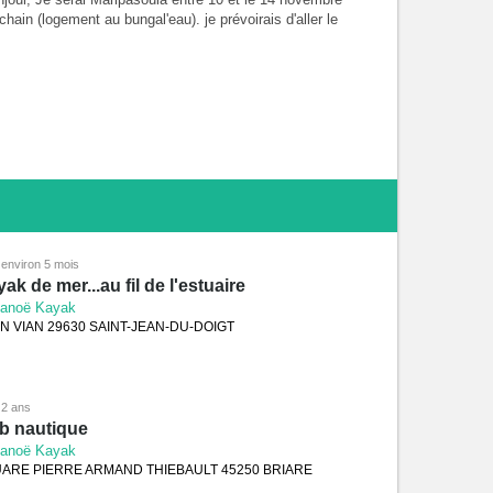
chain (logement au bungal'eau). je prévoirais d'aller le
11 au chute Gobaya (pirogue) et le 12/11 à New Wacapou
 descendant en kayak). Pourriez-vous m'informer des
x et des dispositions pour ces dates ? Je vous en
ercie d'avance, Patrick Mertens
a environ 5 mois
ak de mer...au fil de l'estuaire
anoë Kayak
N VIAN 29630 SAINT-JEAN-DU-DOIGT
a 2 ans
b nautique
anoë Kayak
ARE PIERRE ARMAND THIEBAULT 45250 BRIARE