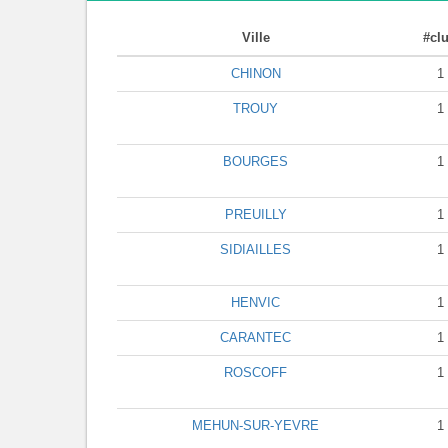
Ville
#cl
CHINON
1
TROUY
1
BOURGES
1
PREUILLY
1
SIDIAILLES
1
HENVIC
1
CARANTEC
1
ROSCOFF
1
MEHUN-SUR-YEVRE
1