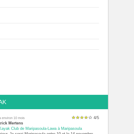
AK
4/5
 a environ 10 mois
trick Mertens
ayak Club de Maripasoula-Lawa à Maripasoula
jour, Je serai Maripasoula entre 10 et le 14 novembre