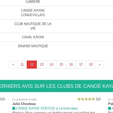
LUMIERE
CANOE KAYAK
LONGEVILLAIS
CLUB NAUTIQUE DE LA
VIE
CAVAL KAYAK
DINARD NAUTIQUE
«
11
12
13
14
15
16
17
18
»
ERNIERS AVIS SUR LES CLUBS DE CANOË KAY
5/5
5/5
il y a environ 4 mois
il y
Julie Chouteau
Pa
CANOE KAYAK FERTOIS à La ferte-alais
K
Bonjour, Nous sommes un établissement accueillant des
Bon