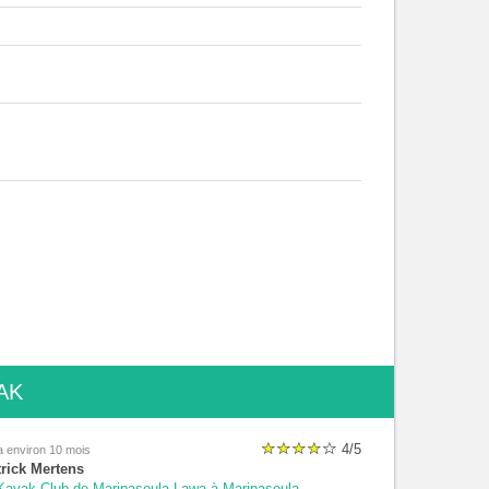
AK
4/5
 a environ 10 mois
trick Mertens
ayak Club de Maripasoula-Lawa à Maripasoula