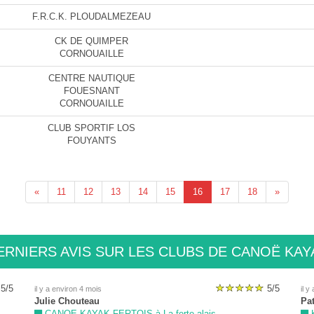
F.R.C.K. PLOUDALMEZEAU
CK DE QUIMPER
CORNOUAILLE
CENTRE NAUTIQUE
FOUESNANT
CORNOUAILLE
CLUB SPORTIF LOS
FOUYANTS
«
11
12
13
14
15
16
17
18
»
ERNIERS AVIS SUR LES CLUBS DE CANOË KAY
5/5
5/5
il y a environ 4 mois
il y
Julie Chouteau
Pa
CANOE KAYAK FERTOIS à La ferte-alais
K