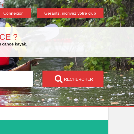
Connexion
Gérants, incrivez votre club
CE ?
du canoë kayak.
RECHERCHER