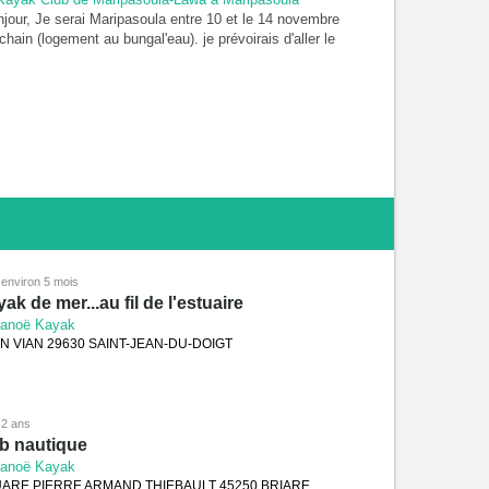
jour, Je serai Maripasoula entre 10 et le 14 novembre
chain (logement au bungal'eau). je prévoirais d'aller le
11 au chute Gobaya (pirogue) et le 12/11 à New Wacapou
 descendant en kayak). Pourriez-vous m'informer des
x et des dispositions pour ces dates ? Je vous en
ercie d'avance, Patrick Mertens
a environ 5 mois
ak de mer...au fil de l'estuaire
anoë Kayak
N VIAN 29630 SAINT-JEAN-DU-DOIGT
a 2 ans
b nautique
anoë Kayak
ARE PIERRE ARMAND THIEBAULT 45250 BRIARE