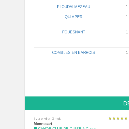
PLOUDALMEZEAU
1
QUIMPER
1
FOUESNANT
1
COMBLES-EN-BARROIS
1
D
il y a environ 3 mois
Mennecart
CANOE CLUB DE GUISE à Guise