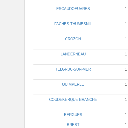
ESCAUDOEUVRES
1
FACHES-THUMESNIL
1
CROZON
1
LANDERNEAU
1
TELGRUC-SUR-MER
1
QUIMPERLE
1
COUDEKERQUE-BRANCHE
1
BERGUES
1
BREST
1