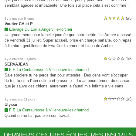
semblait agacée et impatiente. Une fois sur place cela s’est confirmé ,
un tarif proposé de la main à la main , une absence totale de sécurité
(elle souhaite nous laisser partir avec un cheval vieux mais calme selon
5/5
il y a environ 8 jours
ses propos ) et est agacée en levant les bras au ciel lorsque nous lui
Vautier CH et P
disons que nous préférons aller chercher le casque de vélo de notre fils.
Elevage Du Loir à Angerville-l'orcher
Nous n’y sommes au final par retourne dans cette structure douteuse.
Un grand merci pour la belle journée que notre petite fille Ambre a passé
Fuyez fuyez fuyez svp. À Éviter.
ce vendredi 31 juillet. Super accueil, prise en charge parfaite, coin repas
à l'ombre, gentillesse de Eva.Cordialement et bisou de Ambre
1/5
il y a environ 10 jours
SERVAJEAN
F E La Centauresse à Villeneuve-les-charnod
Sale sorcière tu ne perds rien pour attendre . Des gens vont s'occuper
de toi, tu es à l'abri nulle part grosse p... Tu as énormément de chance
que je sauve des chiens, autrement je t'aurai mis infirme à vie sans
compter tout le reste
1/5
il y a environ 11 jours
Ulysse
F E La Centauresse à Villeneuve-les-charnod
Quand on ne fait pas bien son travail...
DERNIERS CENTRES ÉQUESTRES INSCRITS