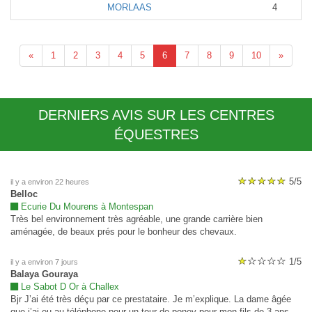
MORLAAS
4
«
1
2
3
4
5
6
7
8
9
10
»
DERNIERS AVIS SUR LES CENTRES
ÉQUESTRES
5/5
il y a environ 22 heures
Belloc
Ecurie Du Mourens à Montespan
Très bel environnement très agréable, une grande carrière bien
aménagée, de beaux prés pour le bonheur des chevaux.
1/5
il y a environ 7 jours
Balaya Gouraya
Le Sabot D Or à Challex
Bjr J’ai été très déçu par ce prestataire. Je m’explique. La dame âgée
que j’ai eu au téléphone pour un tour de poney pour mon fils de 3 ans