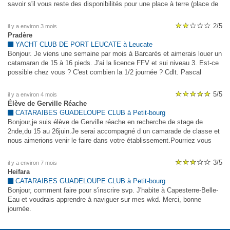
savoir s'il vous reste des disponibilités pour une place à terre (place de
parc / parc à bateaux) pour la saison 2026 actuelle. Modèle Happy Cat
Hurricane. Voici les caractéristiques du bateau :Longueur : 4,99 m
2/5
il y a environ 3 mois
Largeur : 2,33 m
Pradère
YACHT CLUB DE PORT LEUCATE à Leucate
Bonjour. Je viens une semaine par mois à Barcarès et aimerais louer un
catamaran de 15 à 16 pieds. J'ai la licence FFV et sui niveau 3. Est-ce
possible chez vous ? C'est combien la 1/2 journée ? Cdlt. Pascal
5/5
il y a environ 4 mois
Élève de Gerville Réache
CATARAIBES GUADELOUPE CLUB à Petit-bourg
Bonjour,je suis élève de Gerville réache en recherche de stage de
2nde,du 15 au 26juin.Je serai accompagné d un camarade de classe et
nous aimerions venir le faire dans votre établissement.Pourriez vous
répondre au plus vite svp afin de pouvoir discuter.
3/5
il y a environ 7 mois
Heifara
CATARAIBES GUADELOUPE CLUB à Petit-bourg
Bonjour, comment faire pour s'inscrire svp. J'habite à Capesterre-Belle-
Eau et voudrais apprendre à naviguer sur mes wkd. Merci, bonne
journée.