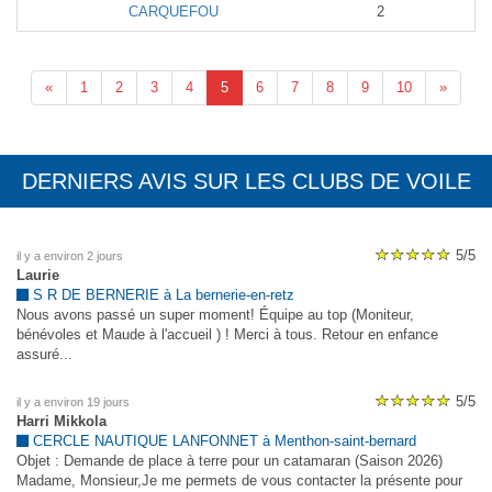
CARQUEFOU
2
«
1
2
3
4
5
6
7
8
9
10
»
DERNIERS AVIS SUR LES CLUBS DE VOILE
5/5
il y a environ 2 jours
Laurie
S R DE BERNERIE à La bernerie-en-retz
Nous avons passé un super moment! Équipe au top (Moniteur,
bénévoles et Maude à l'accueil ) ! Merci à tous. Retour en enfance
assuré...
5/5
il y a environ 19 jours
Harri Mikkola
CERCLE NAUTIQUE LANFONNET à Menthon-saint-bernard
Objet : Demande de place à terre pour un catamaran (Saison 2026)
Madame, Monsieur,Je me permets de vous contacter la présente pour