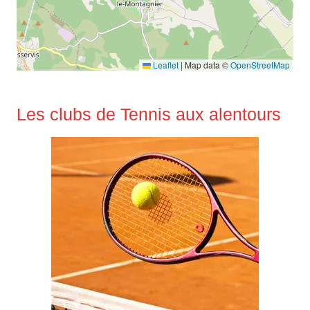
Leaflet
|
Map data ©
OpenStreetMap
Les clubs de Tennis aux alentours