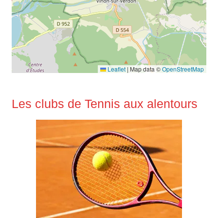
Leaflet
|
Map data ©
OpenStreetMap
Les clubs de Tennis aux alentours