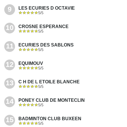
9
LES ECURIES D OCTAVIE
5/5
10
CROSNE ESPERANCE
5/5
11
ECURIES DES SABLONS
5/5
12
EQUIMOUV
5/5
13
C H DE L ETOILE BLANCHE
5/5
14
PONEY CLUB DE MONTECLIN
5/5
15
BADMINTON CLUB BUXEEN
5/5