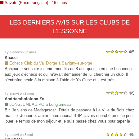
Savate (Boxe française) : 16 clubs
LES DERNIERS AVIS SUR LES CLUBS DE
L'ESSONNE
4/5
il y a environ un mois
Khacer
Echecs Club du Val D'orge à Savigny-sur-orge
Bonjour je souhaite inscrire mon fils de 8 ans qui s’intéresse beaucoup
aux jeux d’échecs et qui m’avait demander de lui chercher un club. Il
s’entraîne seule à la maison à l’aide de YouTube et il est très
passionné. Merci de me donner plus d’informations. On habite à
Savigny sur Orge. Cordialement.
4/5
il y a environ 2 mois
Andriambololona Zo
LONGJUMEAU PO à Longjumeau
Bjr, Je viens de Madagascar. J'étais de passage à La Ville du Bois chez
ma fille. Joueur et arbitre international BBP, j'avais cherché un club pour
jouer le temps de mon séjour et je suis passé chez vous pour taper la
balle. J'étais revenu 2 jours après. Bonne ambiance, niveau moyen. Je
reviendrai un jour.
4/5
il y a environ 3 mois