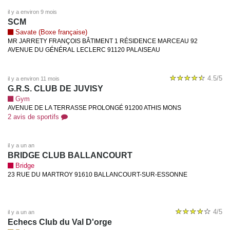
il y a environ 9 mois
SCM
Savate (Boxe française)
MR JARRETY FRANÇOIS BÂTIMENT 1 RÉSIDENCE MARCEAU 92
AVENUE DU GÉNÉRAL LECLERC 91120 PALAISEAU
4.5/5
il y a environ 11 mois
G.R.S. CLUB DE JUVISY
Gym
AVENUE DE LA TERRASSE PROLONGÉ 91200 ATHIS MONS
2 avis de sportifs
il y a un an
BRIDGE CLUB BALLANCOURT
Bridge
23 RUE DU MARTROY 91610 BALLANCOURT-SUR-ESSONNE
4/5
il y a un an
Echecs Club du Val D'orge