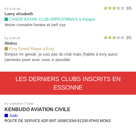
3/5
il y a un an
Lamy elisabeth
CANOE KAYAK CLUB ARPAJONNAIS à Arpajon
desire connaitre horaire et tarif svp
3/5
il y a un an
Abdou
Evry Grand Roque à Evry
Bonjour mr geniali, je suis pas du club mais j'habite à evry aussi
j'aimerais jouer avec vous si possible
LES DERNIERS CLUBS INSCRITS EN
ESSONNE
il y a environ 7 mois
KENBUDO AVIATION CIVILE
Judo
ROUTE DE SERVICE ADP BAT 1608/CENA 91200 ATHIS MONS