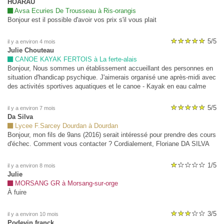
HOARAU
Avsa Ecuries De Trousseau à Ris-orangis
Bonjour est il possible d'avoir vos prix s'il vous plait
5/5
il y a environ 4 mois
Julie Chouteau
CANOE KAYAK FERTOIS à La ferte-alais
Bonjour, Nous sommes un établissement accueillant des personnes en
situation d'handicap psychique. J'aimerais organisé une après-midi avec
des activités sportives aquatiques et le canoe - Kayak en eau calme
que vous proposez me parait être une bonne opportunité. Nous sommes
situé à Ballancourt sur Essonne donc nous ne sommes pas loin.
5/5
il y a environ 7 mois
Pouvez-vous m'informer des modalités de réservation: - combien de
Da Silva
temps à l'avance faut-il s'inscrire? - combien de personnes dans le
Lycee F.Sarcey Dourdan à Dourdan
canoé? - combien de temps dure l'activité? - quel est le trajet? - est ce
Bonjour, mon fils de 9ans (2016) serait intéressé pour prendre des cours
adapté à notre public? (personnes valides, autonomes et aussi en
d'échec. Comment vous contacter ? Cordialement, Floriane DA SILVA
fauteuil roulant mais peuvent faire des transferts) - quel est votre tarif? -
quels sont vos jours et horaires d'ouverture? - avez vous des toilettes
1/5
il y a environ 8 mois
sur place ? Si vous voyez d'autres informations, n'hésitez pas. Aussi,
Julie
pouvez-vous me communiquer votre numéro de téléphone pour
MORSANG GR à Morsang-sur-orge
échanger sur d'autres points éventuels. Je vous remercie. Julie
À fuire
Chouteau Animatrice du Jaspe rouge -SEGAH 1 rue du docteur Tissier
91610 Ballancourt sur Essonne
3/5
il y a environ 10 mois
Podevin franck