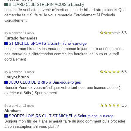
BILLARD CLUB STREPINIACOIS à Etrechy
bonjour Je souhaiterai venir m'incrit au club de billiard strepiniacois Quel
démarche faut t'il faire Je vous remercie Cordialement M Podevin
Cordialement
3/5
il y a environ 11 mois
Furtado fernandes
ST MICHEL SPORTS à Saint-michel-sur-orge
bonjour, mon fils de 5ans veux commence le judo cette année je n'est
pas trouve plus d'information comme les horaires les jours et le tarif
cordialement
5/5
il y a environ 11 mois
Louyot bruno
JUDO CLUB DE BRIIS à Briis-sous-forges
Bonsoir Pourriez-vous m'indiquer votre tarif pour une licence adulte (
extérieur à Briis ) Sportivement
5/5
il y a environ 11 mois
Abraham
SPORTS LOISIRS CULT ST MICHEL à Saint-michel-sur-orge
Bonjour mon fils de 7 ans aimerait faire du judo comment puis procéder
à son inscription s'il vous plaît ?