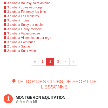
3 clubs à Boussy-saint-antoine
3 clubs à Juvisy-sur-orge
3 clubs à Fontenay-les-briis
3 clubs à Les molieres
3 clubs à Tigery
3 clubs à Soisy-sur-ecole
3 clubs à Fleury-merogis
3 clubs à Vaugrigneuse
3 clubs à Villemoisson-sur-orge
3 clubs à Corbreuse
2 clubs à Saclas
2 clubs à Saint-vrain
«
1
2
3
4
»
LE TOP DES CLUBS DE SPORT DE
L'ESSONNE
1
MONTGERON EQUITATION
5/5