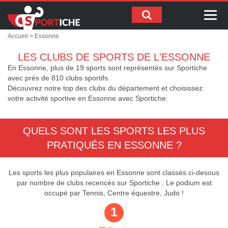
Me
Accueil
> Essonne
LES CLUBS DE SPORTS DE L'ESSONNE
En Essonne, plus de 19 sports sont représentés sur Sportiche
avec près de 810 clubs sportifs.
Découvrez notre top des clubs du département et choisissez
votre activité sportive en Essonne avec Sportiche.
QUELS SONT LES SPORTS LES PLUS
PRATIQUÉS EN ESSONNE ?
Les sports les plus populaires en Essonne sont classés ci-desous
par nombre de clubs recencés sur Sportiche :
Le podium est
occupé par Tennis, Centre équestre, Judo !
1