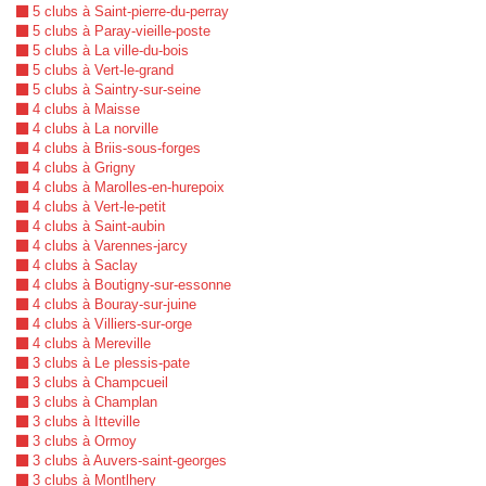
5 clubs à Saint-pierre-du-perray
5 clubs à Paray-vieille-poste
5 clubs à La ville-du-bois
5 clubs à Vert-le-grand
5 clubs à Saintry-sur-seine
4 clubs à Maisse
4 clubs à La norville
4 clubs à Briis-sous-forges
4 clubs à Grigny
4 clubs à Marolles-en-hurepoix
4 clubs à Vert-le-petit
4 clubs à Saint-aubin
4 clubs à Varennes-jarcy
4 clubs à Saclay
4 clubs à Boutigny-sur-essonne
4 clubs à Bouray-sur-juine
4 clubs à Villiers-sur-orge
4 clubs à Mereville
3 clubs à Le plessis-pate
3 clubs à Champcueil
3 clubs à Champlan
3 clubs à Itteville
3 clubs à Ormoy
3 clubs à Auvers-saint-georges
3 clubs à Montlhery