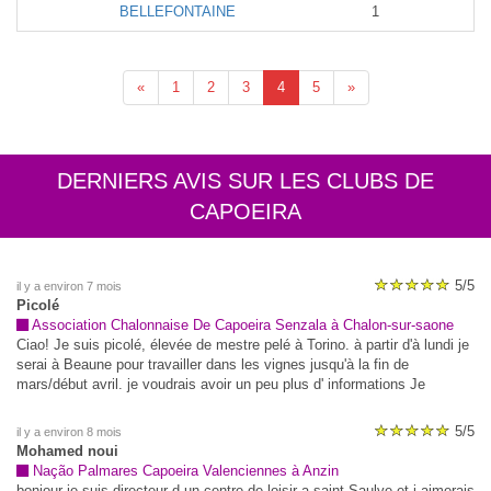
BELLEFONTAINE
1
«
1
2
3
4
5
»
DERNIERS AVIS SUR LES CLUBS DE
CAPOEIRA
5/5
il y a environ 7 mois
Picolé
Association Chalonnaise De Capoeira Senzala à Chalon-sur-saone
Ciao! Je suis picolé, élevée de mestre pelé à Torino. à partir d'à lundi je
serai à Beaune pour travailler dans les vignes jusqu'à la fin de
mars/début avril. je voudrais avoir un peu plus d' informations Je
voudrais continuer à m'entraîner! Bonne journée,merci! ciao :))
5/5
il y a environ 8 mois
Mohamed noui
Nação Palmares Capoeira Valenciennes à Anzin
bonjour je suis directeur d un centre de loisir a saint Saulve et j aimerais