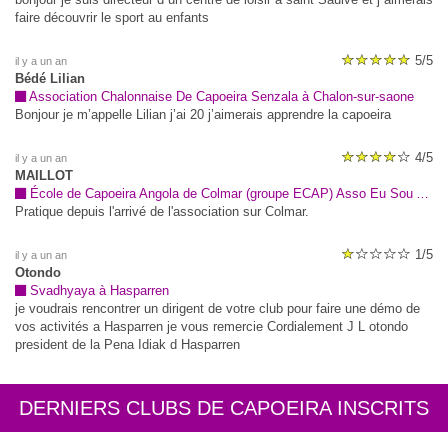
faire découvrir le sport au enfants
5/5
il y a un an
Bédé Lilian
Association Chalonnaise De Capoeira Senzala à Chalon-sur-saone
Bonjour je m’appelle Lilian j’ai 20 j’aimerais apprendre la capoeira
4/5
il y a un an
MAILLOT
École de Capoeira Angola de Colmar (groupe ECAP) Asso Eu Sou Angoleiro à Colmar
Pratique depuis l'arrivé de l'association sur Colmar.
1/5
il y a un an
Otondo
Svadhyaya à Hasparren
je voudrais rencontrer un dirigent de votre club pour faire une démo de
vos activités a Hasparren je vous remercie Cordialement J L otondo
president de la Pena Idiak d Hasparren
DERNIERS CLUBS DE CAPOEIRA INSCRITS