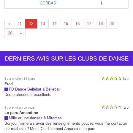
CORBAS
1
«
11
12
13
14
15
16
17
18
19
20
»
DERNIERS AVIS SUR LES CLUBS DE DANSE
5/5
il y a environ 14 jours
Fred
FD Dance Bellebat à Bellebat
Des professeurs excellents
3/5
il y a environ un mois
Le parc Amandine
Mille et une danses à Miramas
Bonjour j'aimerais avoir des renseignements pouvez vous me contacter
par mail svp ? Merci Cordialement Amandine Le parc