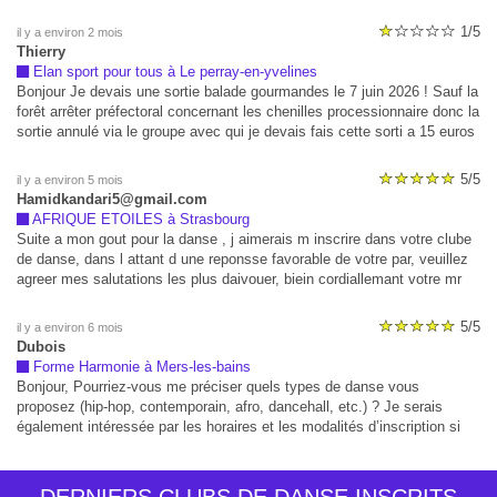
1/5
il y a environ 2 mois
Thierry
Elan sport pour tous à Le perray-en-yvelines
Bonjour Je devais une sortie balade gourmandes le 7 juin 2026 ! Sauf la
forêt arrêter préfectoral concernant les chenilles processionnaire donc la
sortie annulé via le groupe avec qui je devais fais cette sorti a 15 euros
! Resultat ont ma prélevé 15 au lieu de 6 si annulation et de plus
prélevé 2 fois 15 euros alors que a la base j'étais seul !!! Impossible de
5/5
il y a environ 5 mois
les contacter ! Cest du vol Donc 30 euros pour une sortie non effectué
Hamidkandari5@gmail.com
!!!!
AFRIQUE ETOILES à Strasbourg
Suite a mon gout pour la danse , j aimerais m inscrire dans votre clube
de danse, dans l attant d une reponsse favorable de votre par, veuillez
agreer mes salutations les plus daivouer, biein cordiallemant votre mr
kandari hamid.
5/5
il y a environ 6 mois
Dubois
Forme Harmonie à Mers-les-bains
Bonjour, Pourriez-vous me préciser quels types de danse vous
proposez (hip-hop, contemporain, afro, dancehall, etc.) ? Je serais
également intéressée par les horaires et les modalités d’inscription si
possible. Je vous remercie par avance pour votre réponse.