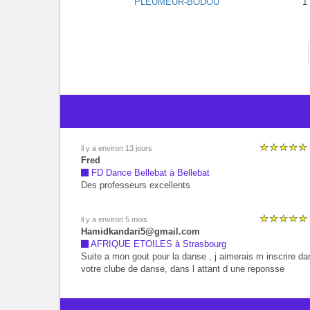
PLEUMEUR-BODOU
1
il y a environ 13 jours
Fred
FD Dance Bellebat à Bellebat
Des professeurs excellents
il y a environ 5 mois
Hamidkandari5@gmail.com
AFRIQUE ETOILES à Strasbourg
Suite a mon gout pour la danse , j aimerais m inscrire da
votre clube de danse, dans l attant d une reponsse
favorable de votre par, veuillez agreer mes salutations le
plus daivouer, biein cordiallemant votre mr kandari hamid