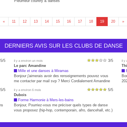
Pleumeur country & danses
«
11
12
13
14
15
16
17
18
19
20
»
DERNIERS AVIS SUR LES CLUBS DE DANSE
5/5
3/5
il y a environ un mois
il y
Le parc Amandine
Thi
Mille et une danses à Miramas
E
Bonjour j'aimerais avoir des renseignements pouvez vous
Bon
me contacter par mail svp ? Merci Cordialement Amandine
202
Le parc
che
5/5
5/5
il y a environ 6 mois
ave
Dubois
ma 
Forme Harmonie à Mers-les-bains
foi
ns
Bonjour, Pourriez-vous me préciser quels types de danse
de 
vous proposez (hip-hop, contemporain, afro, dancehall, etc.)
non
s
? Je serais également intéressée par les horaires et les
.
modalités d’inscription si possible. Je vous remercie par
avance pour votre réponse.