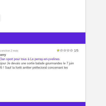
1/5
 a environ 2 mois
erry
lan sport pour tous à Le perray-en-yvelines
jour Je devais une sortie balade gourmandes le 7 juin
6 ! Sauf la forêt arrêter préfectoral concernant les
nilles processionnaire donc la sortie annulé via le groupe
c qui je devais fais cette sorti a 15 euros ! Resultat ont
prélevé 15 au lieu de 6 si annulation et de plus prélevé 2
s 15 euros alors que a la base j'étais seul !!! Impossible
les contacter ! Cest du vol Donc 30 euros pour une sortie
 effectué !!!!