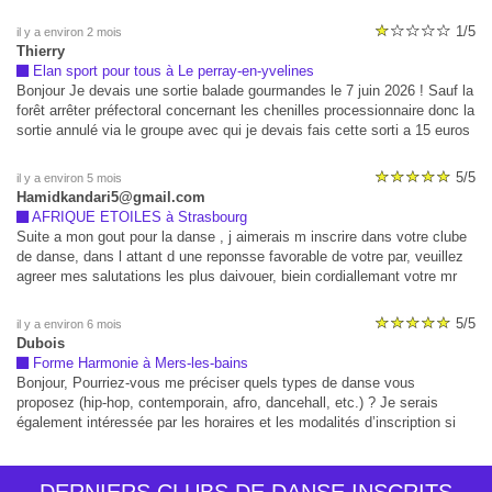
1/5
il y a environ 2 mois
Thierry
Elan sport pour tous à Le perray-en-yvelines
Bonjour Je devais une sortie balade gourmandes le 7 juin 2026 ! Sauf la
forêt arrêter préfectoral concernant les chenilles processionnaire donc la
sortie annulé via le groupe avec qui je devais fais cette sorti a 15 euros
! Resultat ont ma prélevé 15 au lieu de 6 si annulation et de plus
prélevé 2 fois 15 euros alors que a la base j'étais seul !!! Impossible de
5/5
il y a environ 5 mois
les contacter ! Cest du vol Donc 30 euros pour une sortie non effectué
Hamidkandari5@gmail.com
!!!!
AFRIQUE ETOILES à Strasbourg
Suite a mon gout pour la danse , j aimerais m inscrire dans votre clube
de danse, dans l attant d une reponsse favorable de votre par, veuillez
agreer mes salutations les plus daivouer, biein cordiallemant votre mr
kandari hamid.
5/5
il y a environ 6 mois
Dubois
Forme Harmonie à Mers-les-bains
Bonjour, Pourriez-vous me préciser quels types de danse vous
proposez (hip-hop, contemporain, afro, dancehall, etc.) ? Je serais
également intéressée par les horaires et les modalités d’inscription si
possible. Je vous remercie par avance pour votre réponse.