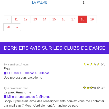
LA PALME
1
«
11
12
13
14
15
16
17
18
19
20
»
DERNIERS AVIS SUR LES CLUBS DE DANSE
5/5
il y a environ 14 jours
Fred
FD Dance Bellebat à Bellebat
Des professeurs excellents
3/5
il y a environ un mois
Le parc Amandine
Mille et une danses à Miramas
Bonjour j'aimerais avoir des renseignements pouvez vous me contacter
par mail svp ? Merci Cordialement Amandine Le parc