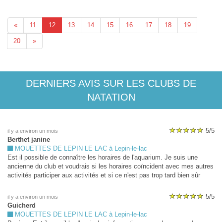
«
11
12
13
14
15
16
17
18
19
20
»
DERNIERS AVIS SUR LES CLUBS DE
NATATION
5/5
il y a environ un mois
Berthet janine
MOUETTES DE LEPIN LE LAC à Lepin-le-lac
Est il possible de connaître les horaires de l'aquarium. Je suis une
ancienne du club et voudrais si les horaires coïncident avec mes autres
activités participer aux activités et si ce n'est pas trop tard bien sûr
J'avais reçu les documents mais je n'étais pas très en forme a ce
moment Merci
5/5
il y a environ un mois
Guicherd
MOUETTES DE LEPIN LE LAC à Lepin-le-lac