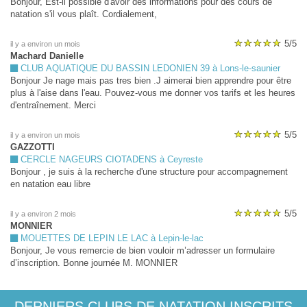
Bonjour, Est-il possible d'avoir des informations pour des cours de
natation s'il vous plaît. Cordialement,
5/5
il y a environ un mois
Machard Danielle
CLUB AQUATIQUE DU BASSIN LEDONIEN 39 à Lons-le-saunier
Bonjour Je nage mais pas tres bien .J aimerai bien apprendre pour être
plus à l'aise dans l'eau. Pouvez-vous me donner vos tarifs et les heures
d'entraînement. Merci
5/5
il y a environ un mois
GAZZOTTI
CERCLE NAGEURS CIOTADENS à Ceyreste
Bonjour , je suis à la recherche d'une structure pour accompagnement
en natation eau libre
5/5
il y a environ 2 mois
MONNIER
MOUETTES DE LEPIN LE LAC à Lepin-le-lac
Bonjour, Je vous remercie de bien vouloir m’adresser un formulaire
d’inscription. Bonne journée M. MONNIER
DERNIERS CLUBS DE NATATION INSCRITS