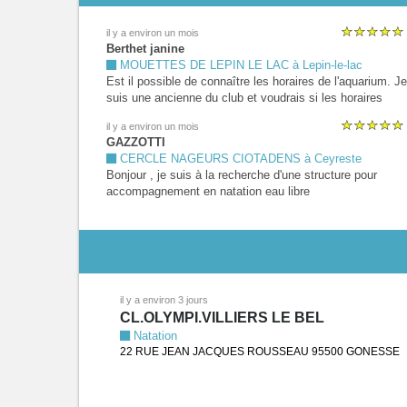
il y a environ un mois
Berthet janine
MOUETTES DE LEPIN LE LAC à Lepin-le-lac
Est il possible de connaître les horaires de l'aquarium. Je
suis une ancienne du club et voudrais si les horaires
coïncident avec mes autres activités participer aux activ
il y a environ un mois
et si ce n'est pas trop tard bien sûr J'avais reçu les
GAZZOTTI
documents mais je n'étais pas très en forme a ce momen
CERCLE NAGEURS CIOTADENS à Ceyreste
Merci
Bonjour , je suis à la recherche d'une structure pour
accompagnement en natation eau libre
il y a environ 3 jours
CL.OLYMPI.VILLIERS LE BEL
Natation
22 RUE JEAN JACQUES ROUSSEAU 95500 GONESSE