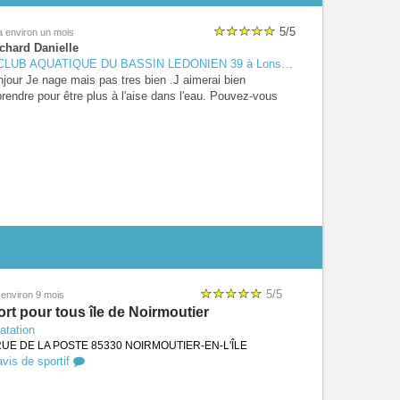
5/5
 a environ un mois
chard Danielle
LUB AQUATIQUE DU BASSIN LEDONIEN 39 à Lons-le-saunier
jour Je nage mais pas tres bien .J aimerai bien
rendre pour être plus à l'aise dans l'eau. Pouvez-vous
donner vos tarifs et les heures d'entraînement. Merci
5/5
a environ 9 mois
rt pour tous île de Noirmoutier
atation
RUE DE LA POSTE 85330 NOIRMOUTIER-EN-L'ÎLE
vis de sportif