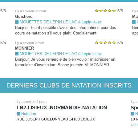
5/5
5/5
il y a environ un mois
il y
Guicherd
Ma
MOUETTES DE LEPIN LE LAC à Lepin-le-lac
C
Bonjour, Est-il possible d'avoir des informations pour des
Bon
cours de natation s'il vous plaît. Cordialement,
app
ités
me 
5/5
5/5
il y a environ 2 mois
MONNIER
t
MOUETTES DE LEPIN LE LAC à Lepin-le-lac
Bonjour, Je vous remercie de bien vouloir m’adresser un
formulaire d’inscription. Bonne journée M. MONNIER
DERNIERS CLUBS DE NATATION INSCRITS
il y a environ 4 jours
il y 
LN2-LISIEUX -NORMANDIE-NATATION
Spo
Natation
N
RUE JOSEPH GUILLONNEAU 14100 LISIEUX
18 
Un a