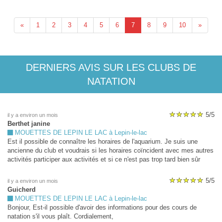
«
1
2
3
4
5
6
7
8
9
10
»
DERNIERS AVIS SUR LES CLUBS DE
NATATION
5/5
il y a environ un mois
Berthet janine
MOUETTES DE LEPIN LE LAC à Lepin-le-lac
Est il possible de connaître les horaires de l'aquarium. Je suis une
ancienne du club et voudrais si les horaires coïncident avec mes autres
activités participer aux activités et si ce n'est pas trop tard bien sûr
J'avais reçu les documents mais je n'étais pas très en forme a ce
moment Merci
5/5
il y a environ un mois
Guicherd
MOUETTES DE LEPIN LE LAC à Lepin-le-lac
Bonjour, Est-il possible d'avoir des informations pour des cours de
natation s'il vous plaît. Cordialement,