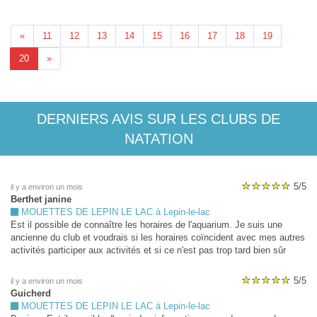
«
11
12
13
14
15
16
17
18
19
20
»
DERNIERS AVIS SUR LES CLUBS DE
NATATION
5/5
il y a environ un mois
Berthet janine
MOUETTES DE LEPIN LE LAC à Lepin-le-lac
Est il possible de connaître les horaires de l'aquarium. Je suis une
ancienne du club et voudrais si les horaires coïncident avec mes autres
activités participer aux activités et si ce n'est pas trop tard bien sûr
J'avais reçu les documents mais je n'étais pas très en forme a ce
moment Merci
5/5
il y a environ un mois
Guicherd
MOUETTES DE LEPIN LE LAC à Lepin-le-lac