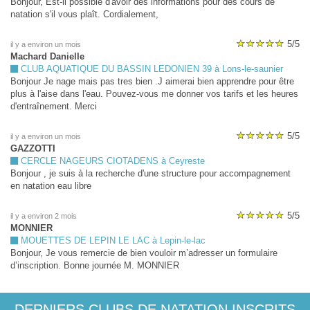
Bonjour, Est-il possible d'avoir des informations pour des cours de
natation s'il vous plaît. Cordialement,
5/5
il y a environ un mois
Machard Danielle
CLUB AQUATIQUE DU BASSIN LEDONIEN 39 à Lons-le-saunier
Bonjour Je nage mais pas tres bien .J aimerai bien apprendre pour être
plus à l'aise dans l'eau. Pouvez-vous me donner vos tarifs et les heures
d'entraînement. Merci
5/5
il y a environ un mois
GAZZOTTI
CERCLE NAGEURS CIOTADENS à Ceyreste
Bonjour , je suis à la recherche d'une structure pour accompagnement
en natation eau libre
5/5
il y a environ 2 mois
MONNIER
MOUETTES DE LEPIN LE LAC à Lepin-le-lac
Bonjour, Je vous remercie de bien vouloir m’adresser un formulaire
d’inscription. Bonne journée M. MONNIER
DERNIERS CLUBS DE NATATION INSCRITS