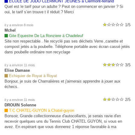
ECOLE DE JUDO CLERMONT JEUNES à Clermont-ferrand
Quel est le tarif pour un adulte ? Peut on commencer en janvier ? Si
oui, le tarif s’en trouve t il réduit ? Merci
1/5
il y a environ 8 mois
Mchel
Gite Equestre De La Ronziere à Chadeleuf
Site non respectable . Ne recyclé pas ses déchets Verre ,canette et
compost jetés a la poubelle. Téléphone portable avec écran cassé jetés
dans poubelle ordinaire non recyclage
3/5
il y a environ 11 mois
Elise Damase
Echiquier de Royat à Royat
Bonjour, je suis de Chamalières et j'aimerais apprendre à jouer aux
échecs.
2/5
il y a environ 11 mois
DROUIN Solenne
T.C CHATEL-GUYON à Chatel-guyon
Bonsoir, Grande collectionneuse d'autocollants, je serais ravie d'en
recevoir quelques uns du Tennis Club CHATEL GUYON, si vous en
avez. En espérant que vous donnerez 1 réponse favorable à ma
demande. ADRESSE POSTALE Solenne DROUIN 203 Rue De La