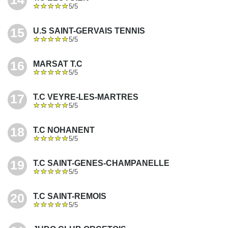
5/5
15
U.S SAINT-GERVAIS TENNIS
5/5
16
MARSAT T.C
5/5
17
T.C VEYRE-LES-MARTRES
5/5
18
T.C NOHANENT
5/5
19
T.C SAINT-GENES-CHAMPANELLE
5/5
20
T.C SAINT-REMOIS
5/5