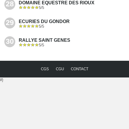
28
DOMAINE EQUESTRE DES RIOUX
5/5
29
ECURIES DU GONDOR
5/5
30
RALLYE SAINT GENES
5/5
CGS
CGU
CONTACT
#}