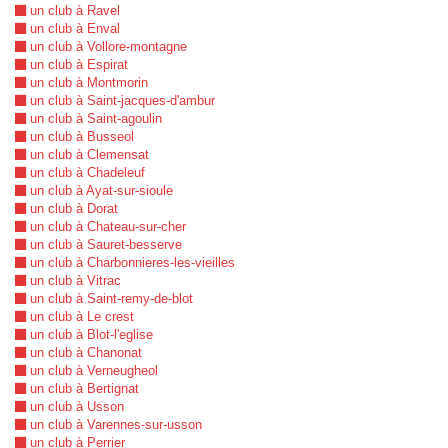
un club à Ravel
un club à Enval
un club à Vollore-montagne
un club à Espirat
un club à Montmorin
un club à Saint-jacques-d'ambur
un club à Saint-agoulin
un club à Busseol
un club à Clemensat
un club à Chadeleuf
un club à Ayat-sur-sioule
un club à Dorat
un club à Chateau-sur-cher
un club à Sauret-besserve
un club à Charbonnieres-les-vieilles
un club à Vitrac
un club à Saint-remy-de-blot
un club à Le crest
un club à Blot-l'eglise
un club à Chanonat
un club à Verneugheol
un club à Bertignat
un club à Usson
un club à Varennes-sur-usson
un club à Perrier