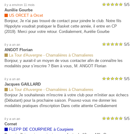
Grotte Aux Loups 45200 PAUCOURT Avec mes remerciements
5/5
il y a environ 11 mois
anticipés. Solenne DROUIN
Aurélie Gourbe
US ORCET à Orcet
Bonjour, Je n'ai pas trouvé de contact pour joindre le club. Notre fils
Hippolyte voudrait pratiquer le Basket cette année, il entre en CP
(2019). Merci pour votre retour. Cordialement, Aurélie Gourbe
5/5
il y a un an
ANGOT Florian
La Tour d'Auvergne - Chamalières à Chamalieres
Bonjour, y aurait-il un moyen de vous contacter afin de connaître les
modalités pour s’inscrire ? Bien à vous, M. ANGOT Florian
5/5
il y a un an
Jacques GAILLARD
La Tour d'Auvergne - Chamalières à Chamalieres
Bonjour Je souhaiterais m'inscrire à votre club pour m'initier aux échecs
(Débutant) pour la prochaine saison. Pouvez-vous me donner les
modalités pratiques d'inscription Dans cette attente Cordialement
5/5
il y a un an
Cornet
FLEPP DE COURPIERE à Courpiere