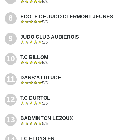
5/5
8
ECOLE DE JUDO CLERMONT JEUNES
5/5
9
JUDO CLUB AUBIEROIS
5/5
10
T.C BILLOM
5/5
11
DANS'ATTITUDE
5/5
12
T.C DURTOL
5/5
13
BADMINTON LEZOUX
5/5
14
T.C ELOYSIEN