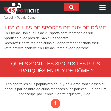
Me
Accueil
> Puy-de-Dôme
LES CLUBS DE SPORTS DE PUY-DE-DÔME
En Puy-de-Dôme, plus de 21 sports sont représentés sur
Sportiche avec près de 545 clubs sportifs.
Découvrez notre top des clubs du département et choisissez
votre activité sportive en Puy-de-Dôme avec Sportiche.
QUELS SONT LES SPORTS LES PLUS
PRATIQUÉS EN PUY-DE-DÔME ?
Les sports les plus populaires en Puy-de-Dôme sont classés ci-
desous par nombre de clubs recencés sur Sportiche :
Le podium
est occupé par Tennis, Centre équestre, Judo !
1