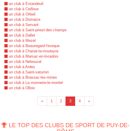
un club à Estandeuil
un club à Ceilloux
un club à Orbeil
un club à Domaize
un club à Servant
un club à Saint-priest-des-champs
un club à Dallet
un club à Mezel
un club à Beauregard-l'eveque
un club à Chanat-la-mouteyre
un club à Marsac-en-livradois
un club à Nebouzat
un club à Ardes
un club à Saint-saturnin
un club à Brassac-les-mines
un club à La monnerie-le-montel
un club à Olloix
«
1
2
3
4
»
LE TOP DES CLUBS DE SPORT DE PUY-DE-