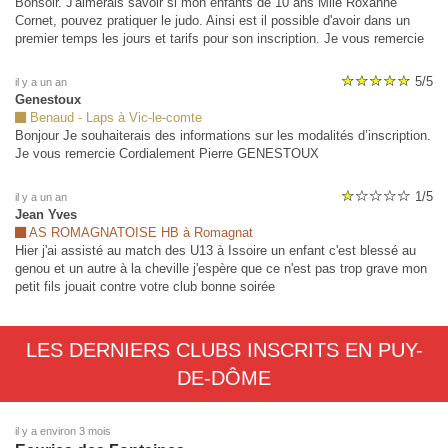
Bonsoir. J'aimerais savoir si mon enfants de 10 ans Mlle Roxanne
Cornet, pouvez pratiquer le judo. Ainsi est il possible d'avoir dans un
premier temps les jours et tarifs pour son inscription. Je vous remercie
d'avance. Mme Cornet Virginie
5/5
il y a un an
Genestoux
Benaud - Laps à Vic-le-comte
Bonjour Je souhaiterais des informations sur les modalités d’inscription.
Je vous remercie Cordialement Pierre GENESTOUX
1/5
il y a un an
Jean Yves
AS ROMAGNATOISE HB à Romagnat
Hier j'ai assisté au match des U13 à Issoire un enfant c'est blessé au
genou et un autre à la cheville j'espère que ce n'est pas trop grave mon
petit fils jouait contre votre club bonne soirée
LES DERNIERS CLUBS INSCRITS EN PUY-
DE-DÔME
il y a environ 3 mois