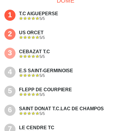
DÔME
1
T.C AIGUEPERSE
5/5
2
US ORCET
5/5
3
CEBAZAT T.C
5/5
4
E.S SAINT-GERMINOISE
5/5
5
FLEPP DE COURPIERE
5/5
6
SAINT DONAT T.C.LAC DE CHAMPOS
5/5
7
LE CENDRE TC